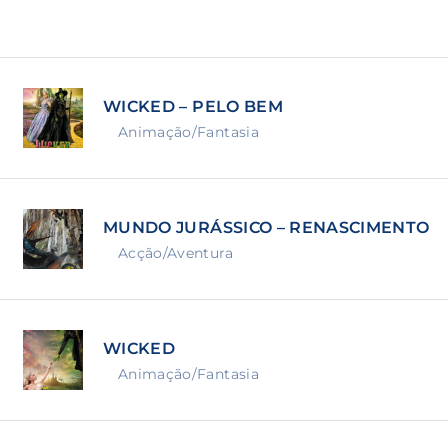
Lost Your Pa
member Me
WICKED – PELO BEM
ning in, you agree to
our terms and conditions
and our
priva
Animação/Fantasia
MUNDO JURÁSSICO – RENASCIMENTO
Acção/Aventura
WICKED
Animação/Fantasia