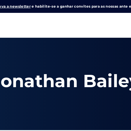
eva a newsletter
e habilite-se a ganhar convites para as nossas ante e
Login
Register
me or Email Address
Jonathan Baile
e Enter / Return para iniciar sua pesquisa ou pressione ESC pa
ord
SIGN IN