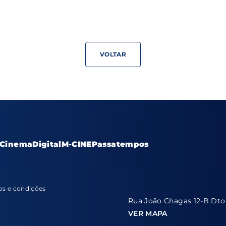
VOLTAR
Cinema
Digital
M-CINE
Passatempos
s e condições
Rua João Chagas 12-B Dto
VER MAPA