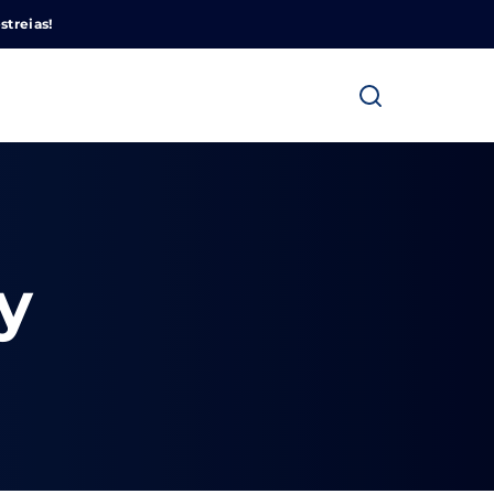
Cinemundo – Onde O Cinema Acontece
streias!
y
ra fechar