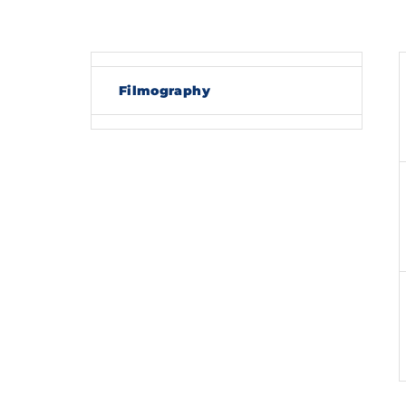
Re
Filmography
By sig
policy
.