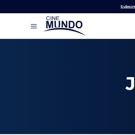
Subscr
Userna
Pression
Passw