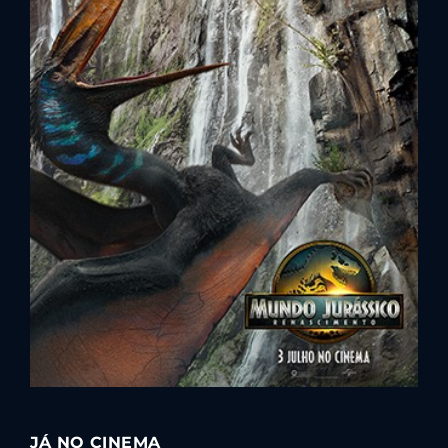
Lost Your Password?
By signing in, you agree to
our terms and
conditions
and our
privacy policy
.
JÁ NO CINEMA