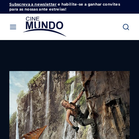
Subscreva a newsletter
e habilite-se a ganhar convites
Cinemundo – Onde O Cinema Acontece
para as nossas ante estreias!
Login
Register
Username or Email Address
Pressione Enter / Return para iniciar sua
pesquisa ou pressione ESC para fechar
Password
SIGN IN
Remember Me