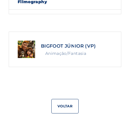
Filmography
Lost Your Password?
By signing in, you agree to
our terms and
conditions
and our
privacy policy
.
BIGFOOT JÚNIOR (VP)
Animação/Fantasia
VOLTAR