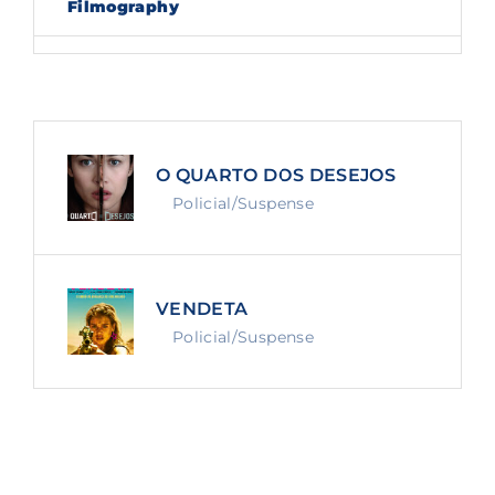
Filmography
Lost Your Password?
By signing in, you agree to
our terms and
conditions
and our
privacy policy
.
O QUARTO DOS DESEJOS
Policial/Suspense
VENDETA
Policial/Suspense