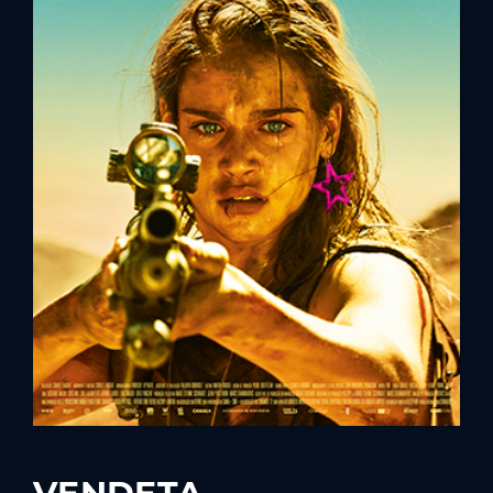
Lost Your Password?
By signing in, you agree to
our terms and
conditions
and our
privacy policy
.