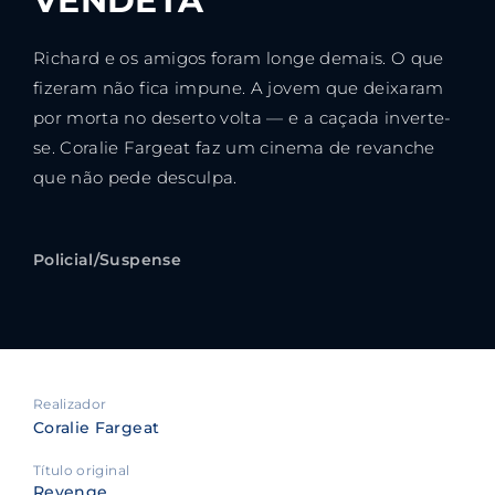
VENDETA
Richard e os amigos foram longe demais. O que
fizeram não fica impune. A jovem que deixaram
por morta no deserto volta — e a caçada inverte-
se. Coralie Fargeat faz um cinema de revanche
que não pede desculpa.
Policial/Suspense
Realizador
Coralie Fargeat
Título original
Revenge