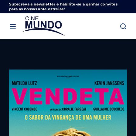
Subscreva a newsletter
e habilite-se a ganhar convites
Cinemundo – Onde O Cinema Acontece
para as nossas ante estreias!
Login
Register
Username or Email Address
Pressione Enter / Return para iniciar sua
pesquisa ou pressione ESC para fechar
Password
SIGN IN
Remember Me