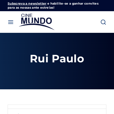
Subscreva a newsletter
e habilite-se a ganhar convites
Cinemundo – Onde O Cinema Acontece
para as nossas ante estreias!
Login
Register
Username or Email Address
Pressione Enter / Return para iniciar sua
pesquisa ou pressione ESC para fechar
Rui Paulo
Password
SIGN IN
Remember Me