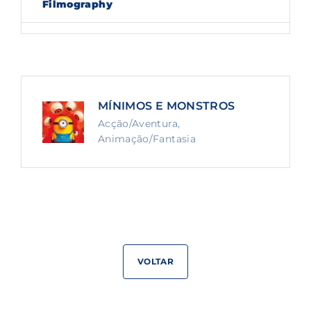
Filmography
Lost Your Password?
By signing in, you agree to
our terms and
conditions
and our
privacy policy
.
MÍNIMOS E MONSTROS
Acção/Aventura
Animação/Fantasia
VOLTAR