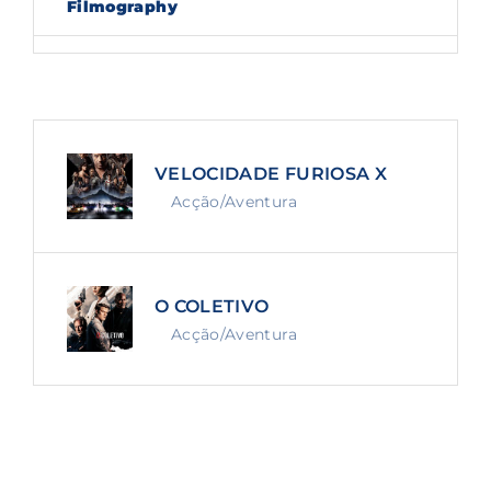
Filmography
Lost Your Password?
By signing in, you agree to
our terms and
conditions
and our
privacy policy
.
VELOCIDADE FURIOSA X
Acção/Aventura
O COLETIVO
Acção/Aventura