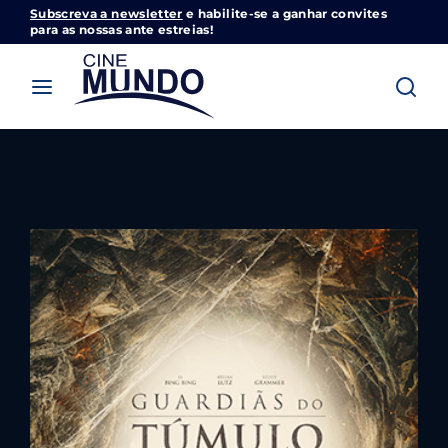
Subscreva a newsletter
e habilite-se a ganhar convites
Cinemundo – Onde O Cinema Acontece
para as nossas ante estreias!
Login
Register
Username or Email Address
Pressione Enter / Return para iniciar sua
pesquisa ou pressione ESC para fechar
Password
SIGN IN
Remember Me