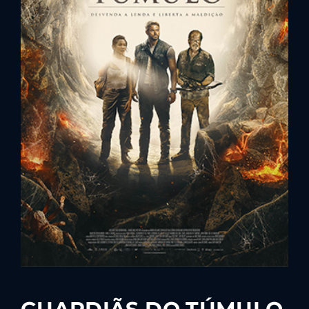
Lost Your Password?
By signing in, you agree to
our terms and
conditions
and our
privacy policy
.