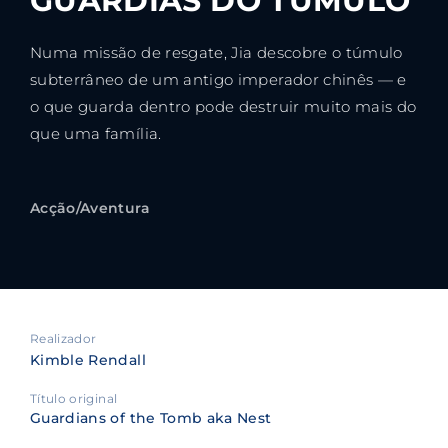
GUARDIÃS DO TÚMULO
Numa missão de resgate, Jia descobre o túmulo
subterrâneo de um antigo imperador chinês — e
o que guarda dentro pode destruir muito mais do
que uma família.
Acção/Aventura
Realizador
Kimble Rendall
Título original
Guardians of the Tomb aka Nest