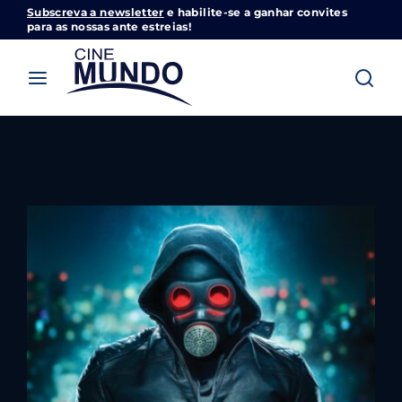
Subscreva a newsletter
e habilite-se a ganhar convites
Cinemundo – Onde O Cinema Acontece
para as nossas ante estreias!
Login
Register
Username or Email Address
Pressione Enter / Return para iniciar sua
pesquisa ou pressione ESC para fechar
Password
SIGN IN
Remember Me