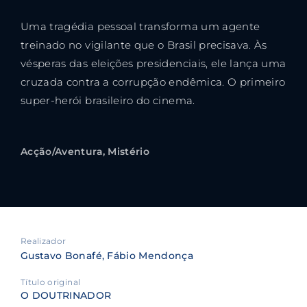
Uma tragédia pessoal transforma um agente
treinado no vigilante que o Brasil precisava. Às
vésperas das eleições presidenciais, ele lança uma
cruzada contra a corrupção endêmica. O primeiro
super-herói brasileiro do cinema.
Acção/Aventura
Mistério
Realizador
Gustavo Bonafé
Fábio Mendonça
Título original
O DOUTRINADOR