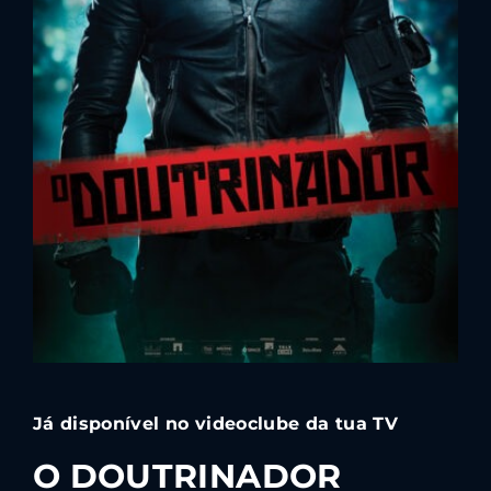
Lost Your Password?
By signing in, you agree to
our terms and
conditions
and our
privacy policy
.
Já disponível no videoclube da tua TV
O DOUTRINADOR