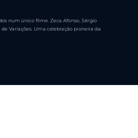
ssword?
dos num único filme. Zeca Afonso, Sérgio
r de Variações. Uma celebração pioneira da
cy