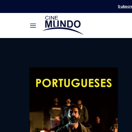
Subscr
Userna
Pression
Passw