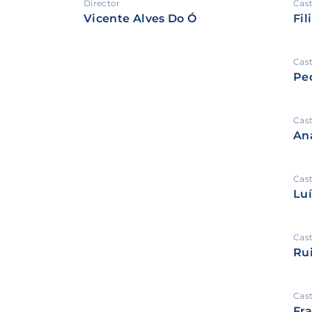
Director
Cas
Vicente Alves Do Ó
Fi
Cas
Pe
Cas
An
Cas
Luí
Cas
Ru
Cas
Fra