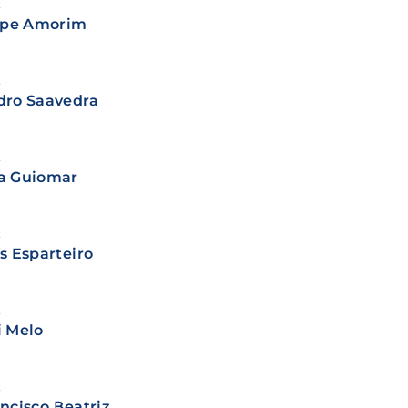
t
lipe Amorim
t
dro Saavedra
t
a Guiomar
t
s Esparteiro
t
i Melo
t
ncisco Beatriz