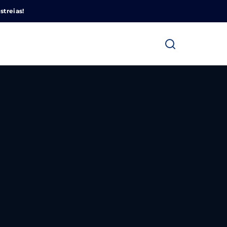
Cinemundo – Onde O Cinema Acontece
streias!
ra fechar