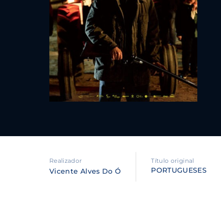
Re
By sig
policy
.
Realizador
Título original
PORTUGUESES
Vicente Alves Do Ó