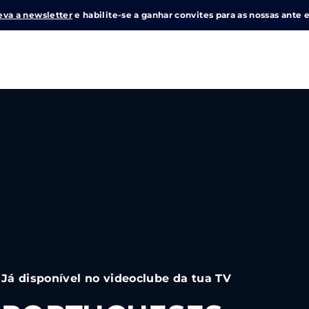
eva a newsletter
e habilite-se a ganhar convites para as nossas ante e
Login
Register
me or Email Address
e Enter / Return para iniciar sua pesquisa ou pressione ESC pa
ord
Já disponível no videoclube da tua TV
SIGN IN