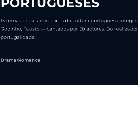
PORTUGUESES
Lost Your Pa
member Me
13 temas musicais icónicos da cultura portuguesa integra
Godinho, Fausto — cantados por 50 actores. Do realizado
ning in, you agree to
our terms and conditions
and our
priva
portugalidade.
Drama/Romance