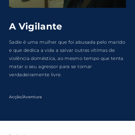
Lost Your Password?
By signing in, you agree to
our terms and
A Vigilante
conditions
and our
privacy policy
.
Sadie é uma mulher que foi abusada pelo marido
e que dedica a vida a salvar outras vítimas de
violência doméstica, ao mesmo tempo que tenta
matar o seu agressor para se tornar
verdadeiramente livre.
Acção/Aventura