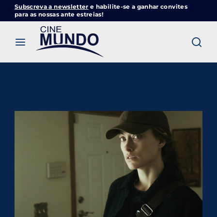
Subscreva a newsletter
e habilite-se a ganhar convites
Cinemundo – Onde O Cinema Acontece
para as nossas ante estreias!
Login
Register
Username or Email Address
Pressione Enter / Return para iniciar sua
pesquisa ou pressione ESC para fechar
Password
SIGN IN
Remember Me