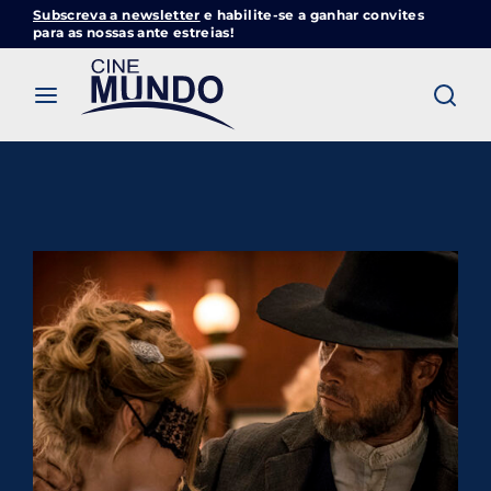
Subscreva a newsletter
e habilite-se a ganhar convites
Cinemundo – Onde O Cinema Acontece
para as nossas ante estreias!
Login
Register
Username or Email Address
Pressione Enter / Return para iniciar sua
pesquisa ou pressione ESC para fechar
Password
SIGN IN
Remember Me