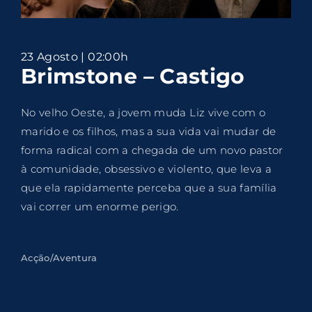
Lost Your Password?
By signing in, you agree to
our terms and
23 Agosto | 02:00h
conditions
and our
privacy policy
.
Brimstone – Castigo
No velho Oeste, a jovem muda Liz vive com o
marido e os filhos, mas a sua vida vai mudar de
forma radical com a chegada de um novo pastor
à comunidade, obsessivo e violento, que leva a
que ela rapidamente perceba que a sua família
vai correr um enorme perigo.
Acção/Aventura