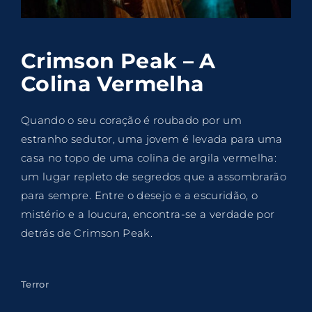
Lost Your Password?
By signing in, you agree to
our terms and
Crimson Peak – A
conditions
and our
privacy policy
.
Colina Vermelha
Quando o seu coração é roubado por um
estranho sedutor, uma jovem é levada para uma
casa no topo de uma colina de argila vermelha:
um lugar repleto de segredos que a assombrarão
para sempre. Entre o desejo e a escuridão, o
mistério e a loucura, encontra-se a verdade por
detrás de Crimson Peak.
Terror