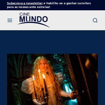
Subscreva a newsletter
e habilite-se a ganhar convites
Cinemundo – Onde O Cinema Acontece
para as nossas ante estreias!
Login
Register
Username or Email Address
Pressione Enter / Return para iniciar sua
pesquisa ou pressione ESC para fechar
Password
SIGN IN
Remember Me