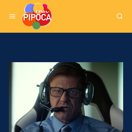
Cinemundo – Onde O Cinema Acontece
Login
Register
Username or Email Address
Pressione Enter / Return para iniciar sua
pesquisa ou pressione ESC para fechar
Password
SIGN IN
Remember Me