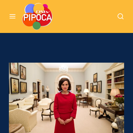
Cinemundo – Onde O Cinema Acontece
Login
Register
Username or Email Address
Pressione Enter / Return para iniciar sua
pesquisa ou pressione ESC para fechar
Password
SIGN IN
Remember Me