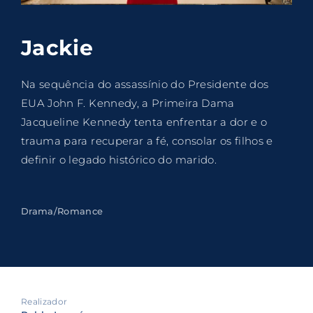
Lost Your Password?
Jackie
By signing in, you agree to
our terms and
conditions
and our
privacy policy
.
Na sequência do assassínio do Presidente dos
EUA John F. Kennedy, a Primeira Dama
Jacqueline Kennedy tenta enfrentar a dor e o
trauma para recuperar a fé, consolar os filhos e
definir o legado histórico do marido.
Drama/Romance
Realizador