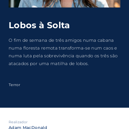
Lost Your Password?
By signing in, you agree to
our terms and
Lobos à Solta
conditions
and our
privacy policy
.
O fim de semana de três amigos numa cabana
numa floresta remota transforma-se num caos e
numa luta pela sobrevivência quando os três são
atacados por uma matilha de lobos.
Terror
Realizador
Adam MacDonald