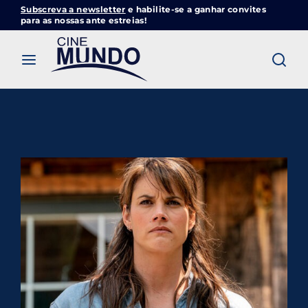
Subscreva a newsletter
e habilite-se a ganhar convites
Cinemundo – Onde O Cinema Acontece
para as nossas ante estreias!
Login
Register
Username or Email Address
Pressione Enter / Return para iniciar sua
pesquisa ou pressione ESC para fechar
Password
SIGN IN
Remember Me