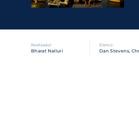
Re
By sig
policy
.
Realizador
Elenco
Bharat Nalluri
Dan Stevens, Ch