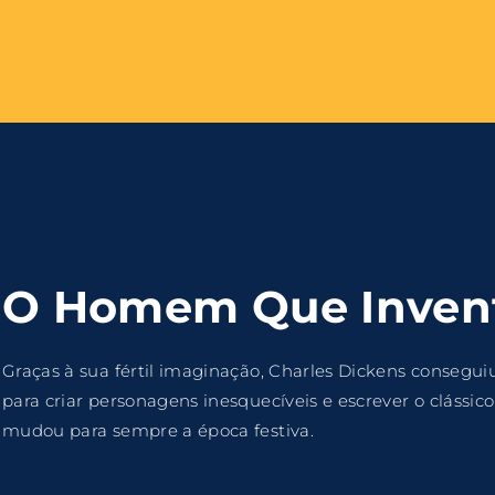
Login
Register
me or Email Address
e Enter / Return para iniciar sua pesquisa ou pressione ESC pa
O Homem Que Invent
ord
Graças à sua fértil imaginação, Charles Dickens consegui
para criar personagens inesquecíveis e escrever o clássi
mudou para sempre a época festiva.
SIGN IN