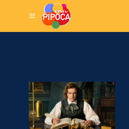
Userna
Pression
Passw