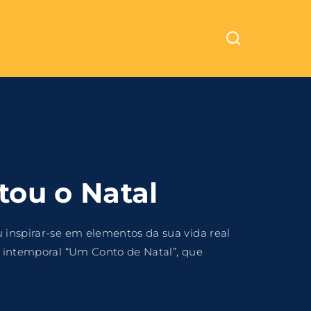
Cinemundo – Onde O Cinema Acontece
ra fechar
ou o Natal
u inspirar-se em elementos da sua vida real
co intemporal “Um Conto de Natal”, que