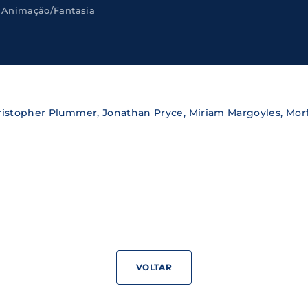
Animação/Fantasia
Lost Your Pa
member Me
ning in, you agree to
our terms and conditions
and our
priva
ristopher Plummer, Jonathan Pryce, Miriam Margoyles, Mor
VOLTAR