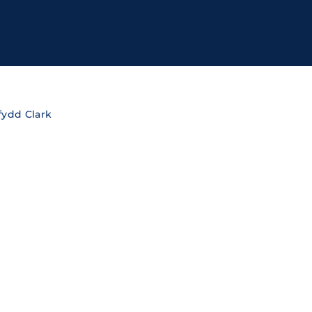
ssword?
cy
fydd Clark