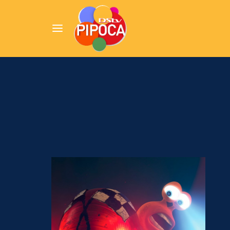
Userna
Pression
Passw