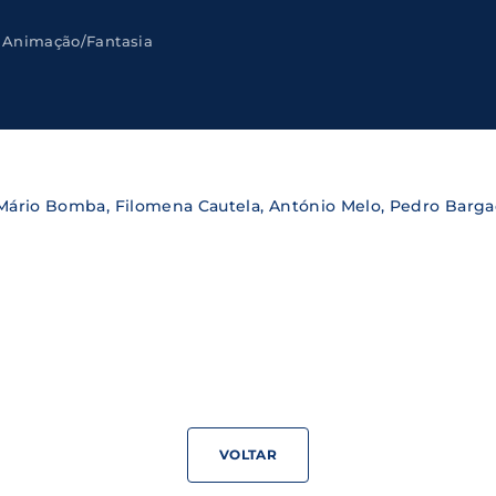
Animação/Fantasia
Lost Your Pa
member Me
ning in, you agree to
our terms and conditions
and our
priva
 Mário Bomba, Filomena Cautela, António Melo, Pedro Barg
VOLTAR