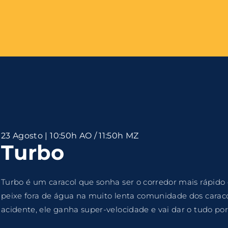
Login
Register
me or Email Address
e Enter / Return para iniciar sua pesquisa ou pressione ESC pa
23 Agosto | 10:50h AO / 11:50h MZ
Turbo
ord
Turbo é um caracol que sonha ser o corredor mais rápid
peixe fora de água na muito lenta comunidade dos carac
acidente, ele ganha super-velocidade e vai dar o tudo por
SIGN IN