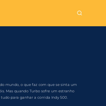
Cinemundo – Onde O Cinema Acontece
ra fechar
o do mundo, o que faz com que se sinta um
óis. Mas quando Turbo sofre um estranho
 tudo para ganhar a corrida Indy 500.