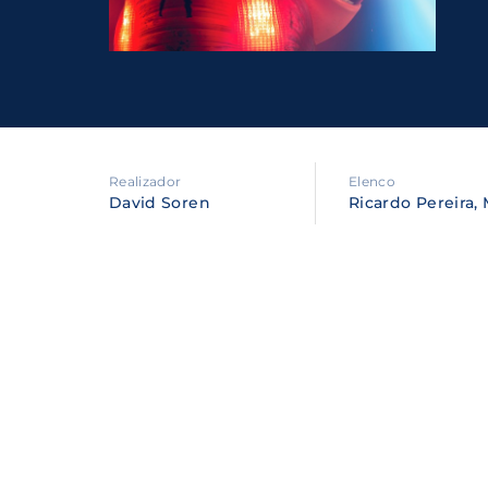
Re
By sig
policy
.
Realizador
Elenco
David Soren
Ricardo Pereira,