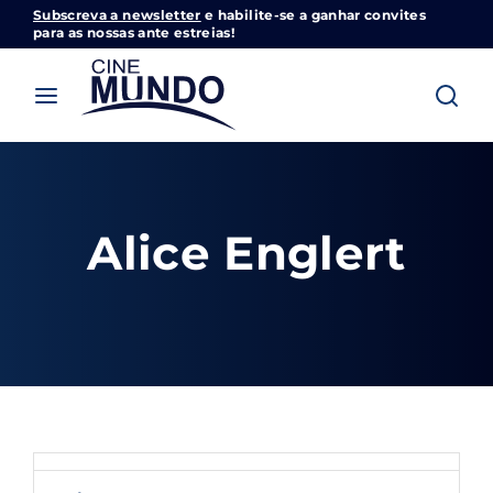
Subscreva a newsletter
e habilite-se a ganhar convites
Cinemundo – Onde O Cinema Acontece
para as nossas ante estreias!
Login
Register
Username or Email Address
Pressione Enter / Return para iniciar sua
pesquisa ou pressione ESC para fechar
Alice Englert
Password
SIGN IN
Remember Me