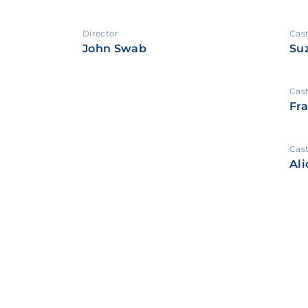
Director
Cas
John Swab
Su
Cas
Fra
Cas
Ali