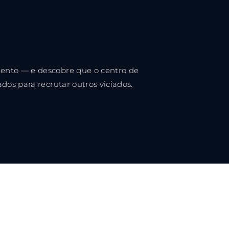
ssword?
cy
ento — e descobre que o centro de
dos para recrutar outros viciados.