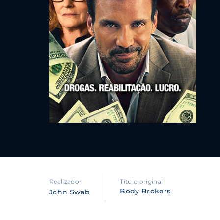
Re
By sig
policy
.
Realizador
Título original
Body Brokers
John Swab