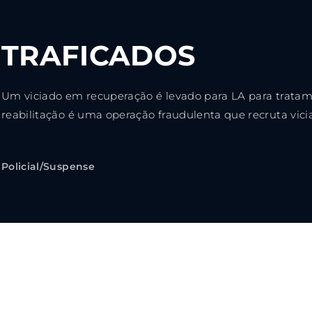
Lost Your Pa
member Me
TRAFICADOS
ning in, you agree to
our terms and conditions
and our
priva
Um viciado em recuperação é levado para LA para tratam
reabilitação é uma operação fraudulenta que recruta vicia
Policial/Suspense