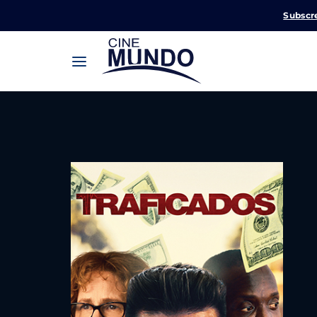
Subscr
Userna
Pression
Passw