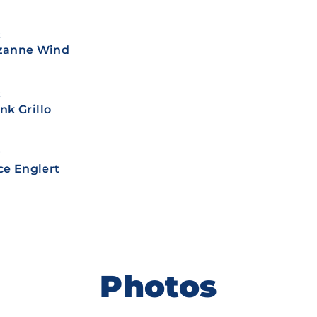
t
zanne Wind
t
nk Grillo
t
ce Englert
Photos