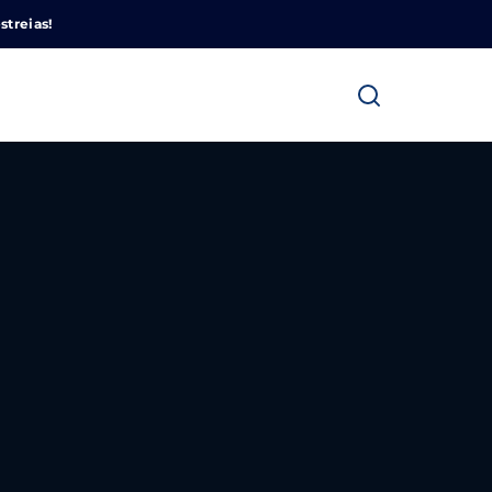
Cinemundo – Onde O Cinema Acontece
streias!
ra fechar