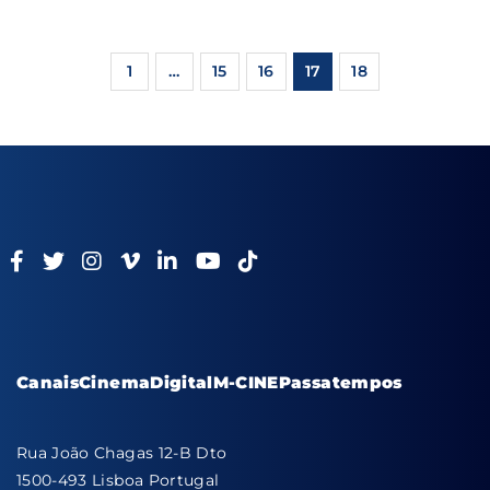
1
…
15
16
17
18
Canais
Cinema
Digital
M-CINE
Passatempos
Rua João Chagas 12-B Dto
1500-493 Lisboa Portugal