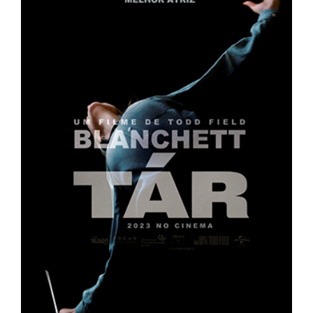
Lost Your Password?
By signing in, you agree to
our terms and
conditions
and our
privacy policy
.