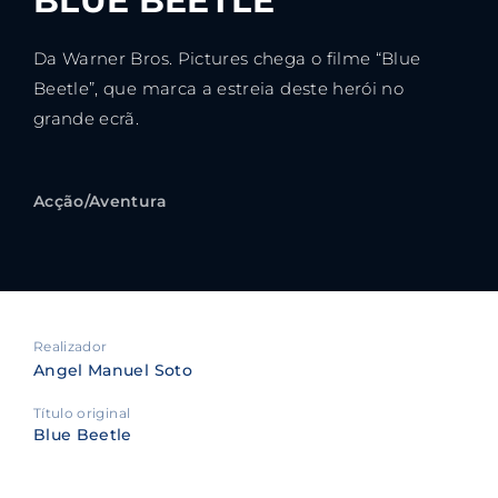
BLUE BEETLE
Da Warner Bros. Pictures chega o filme “Blue
Beetle”, que marca a estreia deste herói no
grande ecrã.
Acção/Aventura
Realizador
Angel Manuel Soto
Título original
Blue Beetle