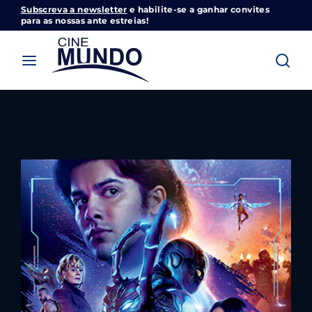
Subscreva a newsletter
e habilite-se a ganhar convites
Cinemundo – Onde O Cinema Acontece
para as nossas ante estreias!
Login
Register
Username or Email Address
Pressione Enter / Return para iniciar sua
pesquisa ou pressione ESC para fechar
Password
SIGN IN
Remember Me