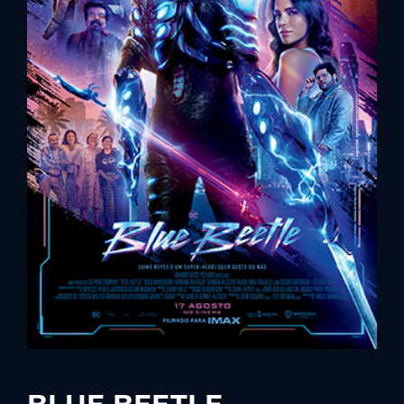
Lost Your Password?
By signing in, you agree to
our terms and
conditions
and our
privacy policy
.