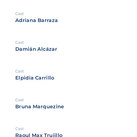
Cast
Adriana Barraza
Cast
Damián Alcázar
Cast
Elpidia Carrillo
Cast
Bruna Marquezine
Cast
Raoul Max Trujillo